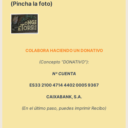
r
(Pincha la foto)
p
o
r
:
COLABORA HACIENDO UN DONATIVO
(Concepto “DONATIVO”):
Nª CUENTA
ES33 2100 4714 4402 0005 9367
CAIXABANK, S.A.
(En el último paso, puedes imprimir Recibo)