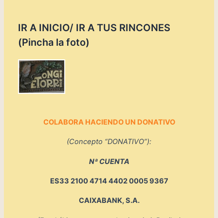
s
c
IR A INICIO/ IR A TUS RINCONES
a
r
(Pincha la foto)
p
o
r
:
COLABORA HACIENDO UN DONATIVO
(Concepto “DONATIVO”):
Nª CUENTA
ES33 2100 4714 4402 0005 9367
CAIXABANK, S.A.