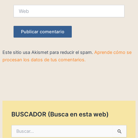
Web
Este sitio usa Akismet para reducir el spam.
Aprende cómo se
procesan los datos de tus comentarios.
BUSCADOR (Busca en esta web)
B
u