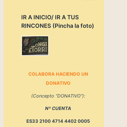
s
c
IR A INICIO/ IR A TUS
a
r
RINCONES (Pincha la foto)
p
o
r
:
COLABORA HACIENDO UN
DONATIVO
(Concepto “DONATIVO”):
Nª CUENTA
ES33 2100 4714 4402 0005