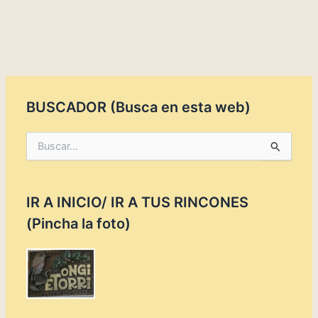
BUSCADOR (Busca en esta web)
B
u
s
c
IR A INICIO/ IR A TUS RINCONES
a
r
(Pincha la foto)
p
o
r
: